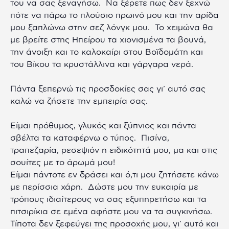
του να σας ξεναγήσω. Να ξέρετε πως δεν ξεχνώ
πότε να πάρω το πλούσιο πρωινό μου και την αρίδα
μου ξαπλώνω στην σεζ λόνγκ μου. To χειμώνα θα
με βρείτε στης Ηπείρου τα χιονισμένα τα βουνά,
την άνοιξη και το καλοκαίρι στου Βοϊδομάτη και
του Βίκου τα κρυστάλλινα και γάργαρα νερά.
Πάντα ξεπερνώ τις προσδοκίες σας γι’ αυτό σας
καλώ να ζήσετε την εμπειρία σας.
Είμαι πρόθυμος, γλυκός και ξύπνιος και πάντα
σβέλτα τα καταφέρνω ο τύπος. Πισίνα,
τραπεζαρία, ρεσεψιόν η ειδικότητά μου, μα και στις
σουίτες με το άρωμά μου!
Είμαι πάντοτε εν δράσει και ό,τι μου ζητήσετε κάνω
με περίσσια χάρη. Δώστε μου την ευκαιρία με
τρόπους ιδιαίτερους να σας εξυπηρετήσω και τα
πιτσιρίκια σε εμένα αφήστε μου να τα συγκινήσω.
Τίποτα δεν ξεφεύγει της προσοχής μου, γι’ αυτό και